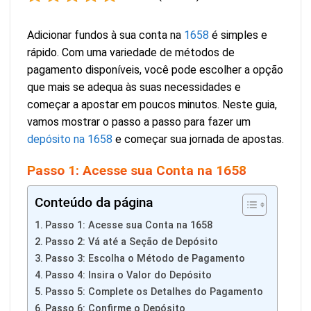
Adicionar fundos à sua conta na
1658
é simples e
rápido. Com uma variedade de métodos de
pagamento disponíveis, você pode escolher a opção
que mais se adequa às suas necessidades e
começar a apostar em poucos minutos. Neste guia,
vamos mostrar o passo a passo para fazer um
depósito na 1658
e começar sua jornada de apostas.
Passo 1: Acesse sua Conta na 1658
Conteúdo da página
Passo 1: Acesse sua Conta na 1658
Passo 2: Vá até a Seção de Depósito
Passo 3: Escolha o Método de Pagamento
Passo 4: Insira o Valor do Depósito
Passo 5: Complete os Detalhes do Pagamento
Passo 6: Confirme o Depósito