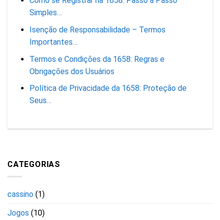
Como se Registrar na 1658: Passo a Passo
Simples…
Isenção de Responsabilidade – Termos
Importantes…
Termos e Condições da 1658: Regras e
Obrigações dos Usuários
Política de Privacidade da 1658: Proteção de
Seus…
CATEGORIAS
cassino
(1)
Jogos
(10)