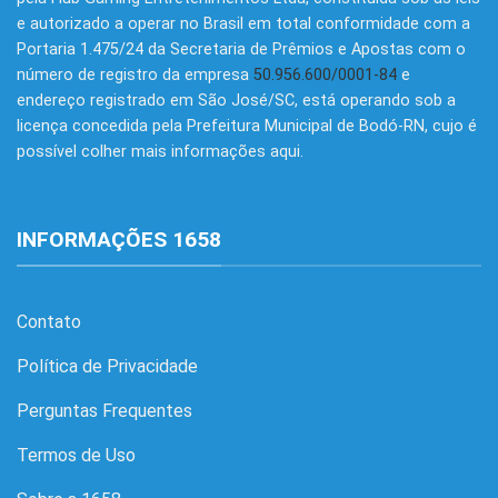
e autorizado a operar no Brasil em total conformidade com a
Portaria 1.475/24 da Secretaria de Prêmios e Apostas com o
número de registro da empresa
50.956.600/0001-84
e
endereço registrado em São José/SC, está operando sob a
licença concedida pela Prefeitura Municipal de Bodó-RN, cujo é
possível colher mais informações
aqui
.
INFORMAÇÕES 1658
Contato
Política de Privacidade
Perguntas Frequentes
Termos de Uso