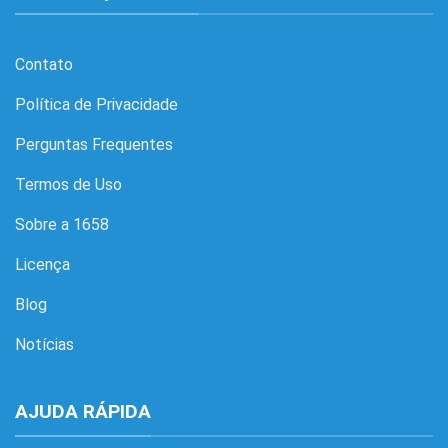
realmente pega é a experiência: site rápido pra
caramba, app leve e aquele atendimento em
português que resolve na hora.
Contato
É tipo aquele amigo que sempre tem Pix na conta
Política de Privacidade
quando você precisa – confiável e sempre funciona.
Perguntas Frequentes
Por que a galera tá migrando pro 1658
Termos de Uso
bet?
Sobre a 1658
Licença
Blog
Notícias
AJUDA RÁPIDA