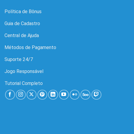
Política de Bônus
Guia de Cadastro
Central de Ajuda
Métodos de Pagamento
Vou te dar o papo reto. Olha essa tabela comparativa
Suporte 24/7
que eu mesmo montei depois de testar mais de 30
plataformas esse ano:
Jogo Responsável
Tutorial Completo
OUTROS
RECURSO
1658 COM
GRANDES
Até 2
Saque Pix
Até 24h
minutos
Bônus primeiro
500% até
100-200%
depósito
R$5.000
Contato 1658
Taxa de pagamento
97,8%
95-96%
(RTP médio)