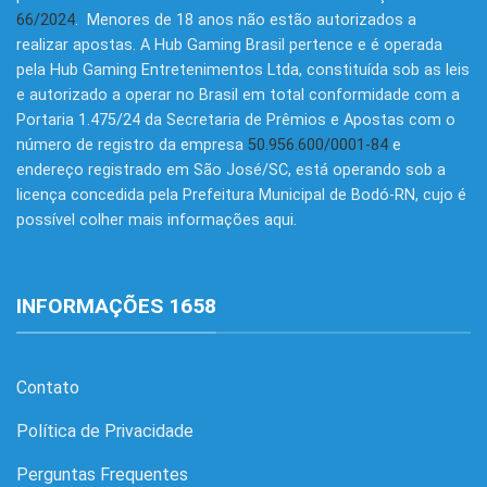
66/2024
. Menores de 18 anos não estão autorizados a
realizar apostas. A Hub Gaming Brasil pertence e é operada
pela Hub Gaming Entretenimentos Ltda, constituída sob as leis
e autorizado a operar no Brasil em total conformidade com a
Portaria 1.475/24 da Secretaria de Prêmios e Apostas com o
número de registro da empresa
50.956.600/0001-84
e
endereço registrado em São José/SC, está operando sob a
licença concedida pela Prefeitura Municipal de Bodó-RN, cujo é
possível colher mais informações
aqui
.
INFORMAÇÕES 1658
Contato
Política de Privacidade
Perguntas Frequentes