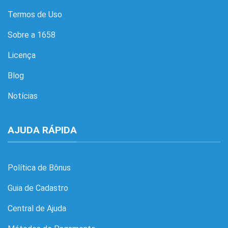
Termos de Uso
Sobre a 1658
Licença
Blog
Notícias
AJUDA RÁPIDA
Política de Bônus
Guia de Cadastro
Central de Ajuda